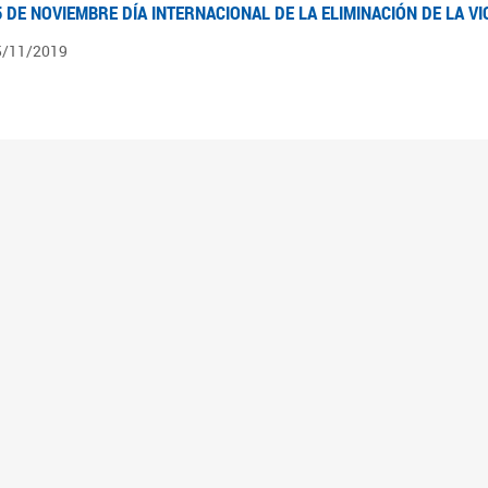
5 DE NOVIEMBRE DÍA INTERNACIONAL DE LA ELIMINACIÓN DE LA V
5/11/2019
3 DE SEPTIEMBRE DÍA NACIONAL DE LOS DERECHOS POLÍTICOS DE
3/09/2019
ECORRIDO PARLAMENTARIO DE LEYES VIGENTES
0/04/2019
 los organigramas encontraran el recorrido resumido del camino parlamentario que 
mara de Senadores hasta su promulgación como Ley, podrán ver en particular lo rea
mbién por las comisiones intervinientes