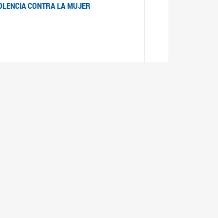
IOLENCIA CONTRA LA MUJER
 LA MUJER
realizó cada expediente desde su ingreso a la
lizado la comisión Banca de la Mujer y así