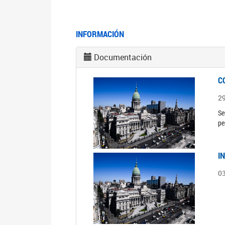
INFORMACIÓN
Documentación
C
2
Se
pe
I
0