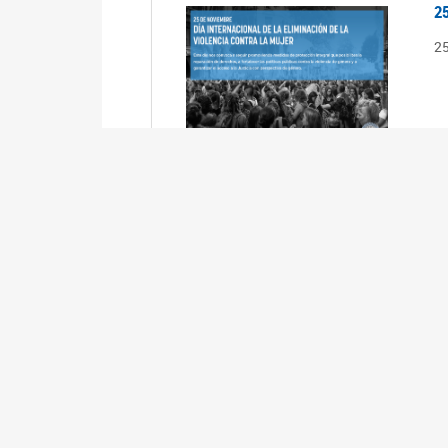
2
2
2
2
R
3
En
Cá
ta