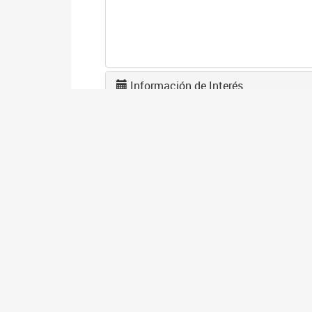
Información de Interés
L
F
1
El
en
co
I
D
1
El
gé