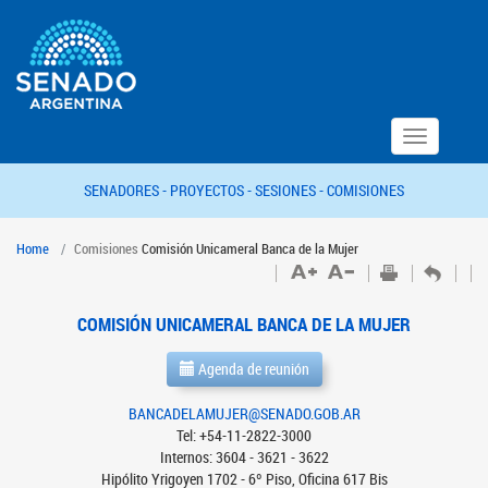
Toggle
navigation
SENADORES -
PROYECTOS -
SESIONES -
COMISIONES
Home
Comisiones
Comisión Unicameral Banca de la Mujer
COMISIÓN UNICAMERAL BANCA DE LA MUJER
Agenda de reunión
BANCADELAMUJER@SENADO.GOB.AR
Tel: +54-11-2822-3000
Internos: 3604 - 3621 - 3622
Hipólito Yrigoyen 1702 - 6º Piso, Oficina 617 Bis