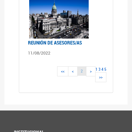
REUNIÓN DE ASESORES/AS
11/08/2022
1
3
4
5
2
<<
<
>
>>