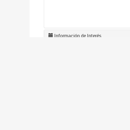
Información de Interés
L
F
1
El
en
co
I
D
1
El
gé