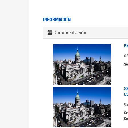
INFORMACIÓN
Documentación
E
0
Se
S
C
0
Se
Co