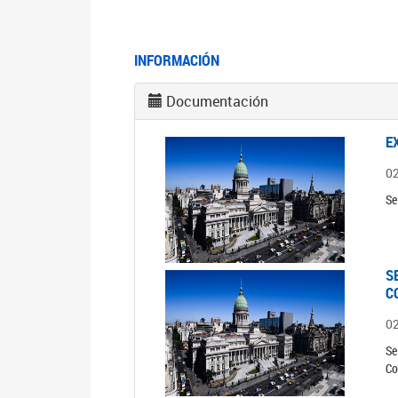
INFORMACIÓN
Documentación
E
0
Se
S
C
0
Se
Co