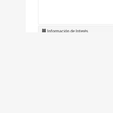
Información de Interés
L
F
1
El
en
co
I
D
1
El
gé