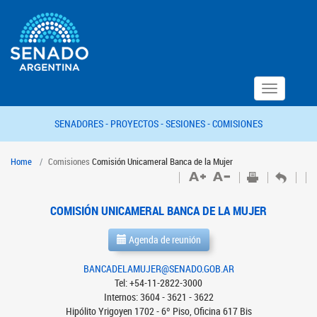
Toggle
navigation
SENADORES -
PROYECTOS -
SESIONES -
COMISIONES
Home
Comisiones
Comisión Unicameral Banca de la Mujer
COMISIÓN UNICAMERAL BANCA DE LA MUJER
Agenda de reunión
BANCADELAMUJER@SENADO.GOB.AR
Tel: +54-11-2822-3000
Internos: 3604 - 3621 - 3622
Hipólito Yrigoyen 1702 - 6º Piso, Oficina 617 Bis