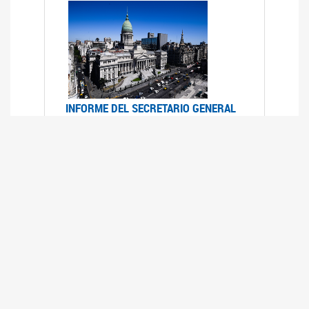
INFORME DEL SECRETARIO GENERAL
DE ONU SOBRE ACCESO A LA
JUSTICIA PARA MUJERES Y NIÑAS
12/06/2026
Durante el 70 período de sesiones de la
Comisión de la Condición Jurídica y Social de la
Mujer, el Secretario General de las Naciones
Unidas presentó el Informe "Garantizar y
fortalecer el acceso a la justicia para todas las
mujeres y las niñas".