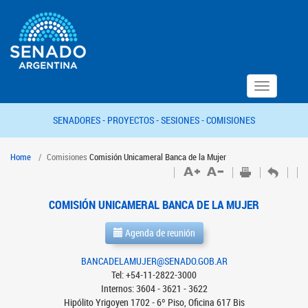
Toggle
navigation
SENADORES -
PROYECTOS -
SESIONES -
COMISIONES
Home
Comisiones
Comisión Unicameral Banca de la Mujer
COMISIÓN UNICAMERAL BANCA DE LA MUJER
Agenda de reunión
BANCADELAMUJER@SENADO.GOB.AR
Tel: +54-11-2822-3000
Internos: 3604 - 3621 - 3622
Hipólito Yrigoyen 1702 - 6º Piso, Oficina 617 Bis