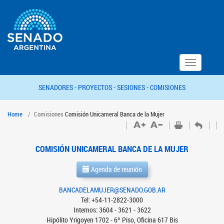
Toggle
navigation
SENADORES -
PROYECTOS -
SESIONES -
COMISIONES
Home
Comisiones
Comisión Unicameral Banca de la Mujer
COMISIÓN UNICAMERAL BANCA DE LA MUJER
Agenda de reunión
BANCADELAMUJER@SENADO.GOB.AR
Tel: +54-11-2822-3000
Internos: 3604 - 3621 - 3622
Hipólito Yrigoyen 1702 - 6º Piso, Oficina 617 Bis