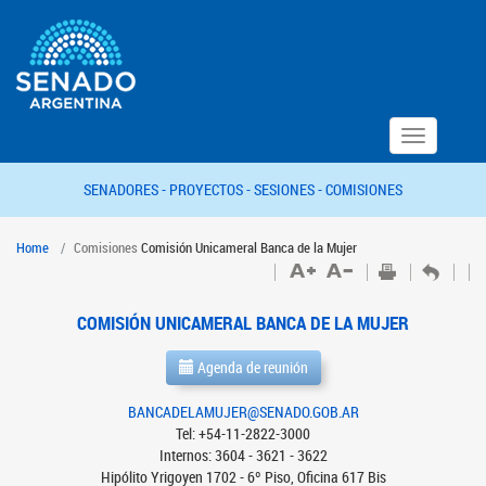
Toggle
navigation
SENADORES -
PROYECTOS -
SESIONES -
COMISIONES
Home
Comisiones
Comisión Unicameral Banca de la Mujer
COMISIÓN UNICAMERAL BANCA DE LA MUJER
Agenda de reunión
BANCADELAMUJER@SENADO.GOB.AR
Tel: +54-11-2822-3000
Internos: 3604 - 3621 - 3622
Hipólito Yrigoyen 1702 - 6º Piso, Oficina 617 Bis