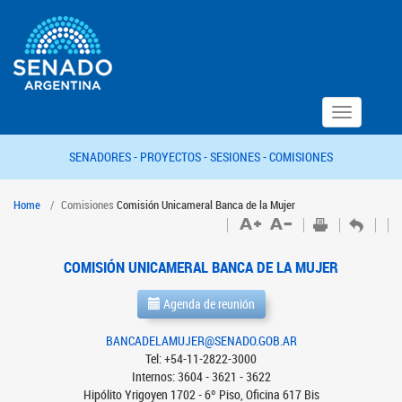
Toggle
navigation
SENADORES -
PROYECTOS -
SESIONES -
COMISIONES
Home
Comisiones
Comisión Unicameral Banca de la Mujer
COMISIÓN UNICAMERAL BANCA DE LA MUJER
Agenda de reunión
BANCADELAMUJER@SENADO.GOB.AR
Tel: +54-11-2822-3000
Internos: 3604 - 3621 - 3622
Hipólito Yrigoyen 1702 - 6º Piso, Oficina 617 Bis