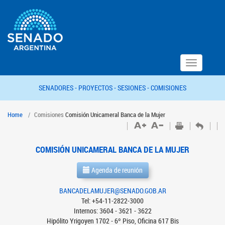
Toggle
navigation
SENADORES -
PROYECTOS -
SESIONES -
COMISIONES
Home
Comisiones
Comisión Unicameral Banca de la Mujer
COMISIÓN UNICAMERAL BANCA DE LA MUJER
Agenda de reunión
BANCADELAMUJER@SENADO.GOB.AR
Tel: +54-11-2822-3000
Internos: 3604 - 3621 - 3622
Hipólito Yrigoyen 1702 - 6º Piso, Oficina 617 Bis