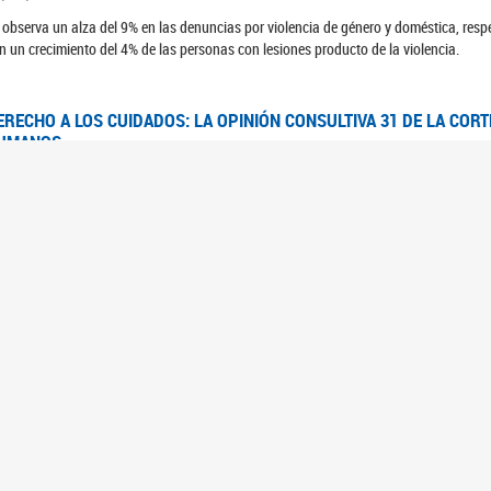
 observa un alza del 9% en las denuncias por violencia de género y doméstica, respe
n un crecimiento del 4% de las personas con lesiones producto de la violencia.
ERECHO A LOS CUIDADOS: LA OPINIÓN CONSULTIVA 31 DE LA COR
UMANOS
7/08/2025
 Corte IDH se pronunció sobre el derecho a los cuidados por pedido del Estado arg
FEM - RELEVAMIENTO DEL ESTADO DE LAS INVESTIGACIONES JUDI
UJERES CIS, MUJERES TRANS Y TRAVESTIS EN LA CIUDAD AUTÓN
6/06/2023
 UFEM presenta un estudio anual sobre el estado y la evolución de las investigacion
s, mujeres trans y travestis
FEM - INFORME RELEVAMIENTO DE FUENTES SECUNDARIAS DE DAT
6/05/2023