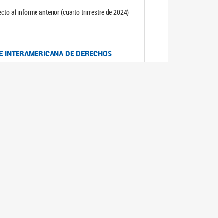
cto al informe anterior (cuarto trimestre de 2024)
TE INTERAMERICANA DE DERECHOS
entino
CIALES POR MUERTES VIOLENTAS DE
OMA DE BUENOS AIRES
es judiciales por muertes violentas de mujeres
OS SOBRE VIOLENCIA SEXUAL