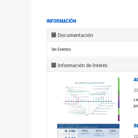
INFORMACIÓN
Documentación
Sin Eventos
Información de Interés
A
2
La
po
I
2