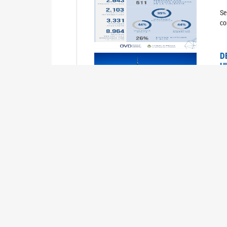
Se
co
D
H
0
La
U
M
0
La
ci
U
1