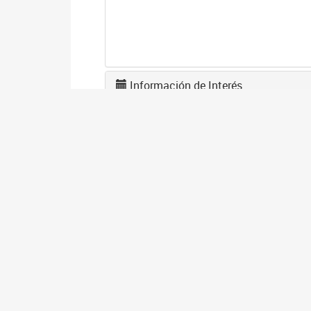
Información de Interés
A
2
La
po
I
2
Se
co