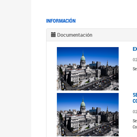
INFORMACIÓN
Documentación
E
0
Se
S
C
0
Se
Co