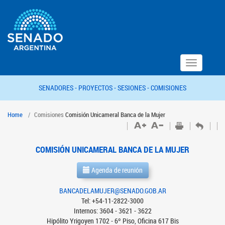
Toggle
navigation
SENADORES -
PROYECTOS -
SESIONES -
COMISIONES
Home
Comisiones
Comisión Unicameral Banca de la Mujer
COMISIÓN UNICAMERAL BANCA DE LA MUJER
Agenda de reunión
BANCADELAMUJER@SENADO.GOB.AR
Tel: +54-11-2822-3000
Internos: 3604 - 3621 - 3622
Hipólito Yrigoyen 1702 - 6º Piso, Oficina 617 Bis