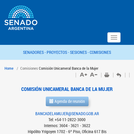
Toggle
navigation
SENADORES -
PROYECTOS -
SESIONES -
COMISIONES
Home
Comisiones
Comisión Unicameral Banca de la Mujer
COMISIÓN UNICAMERAL BANCA DE LA MUJER
Agenda de reunión
BANCADELAMUJER@SENADO.GOB.AR
Tel: +54-11-2822-3000
Internos: 3604 - 3621 - 3622
Hipólito Yrigoyen 1702 - 6º Piso, Oficina 617 Bis