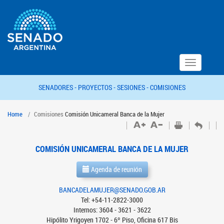
Toggle
navigation
SENADORES -
PROYECTOS -
SESIONES -
COMISIONES
Home
Comisiones
Comisión Unicameral Banca de la Mujer
COMISIÓN UNICAMERAL BANCA DE LA MUJER
Agenda de reunión
BANCADELAMUJER@SENADO.GOB.AR
Tel: +54-11-2822-3000
Internos: 3604 - 3621 - 3622
Hipólito Yrigoyen 1702 - 6º Piso, Oficina 617 Bis