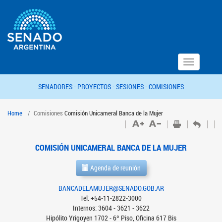
Toggle
navigation
SENADORES -
PROYECTOS -
SESIONES -
COMISIONES
Home
Comisiones
Comisión Unicameral Banca de la Mujer
COMISIÓN UNICAMERAL BANCA DE LA MUJER
Agenda de reunión
BANCADELAMUJER@SENADO.GOB.AR
Tel: +54-11-2822-3000
Internos: 3604 - 3621 - 3622
Hipólito Yrigoyen 1702 - 6º Piso, Oficina 617 Bis