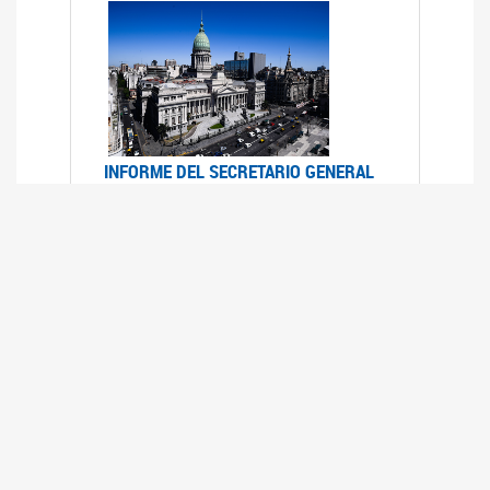
INFORME DEL SECRETARIO GENERAL
DE ONU SOBRE ACCESO A LA
JUSTICIA PARA MUJERES Y NIÑAS
12/06/2026
Durante el 70 período de sesiones de la
Comisión de la Condición Jurídica y Social de la
Mujer, el Secretario General de las Naciones
Unidas presentó el Informe "Garantizar y
fortalecer el acceso a la justicia para todas las
mujeres y las niñas".