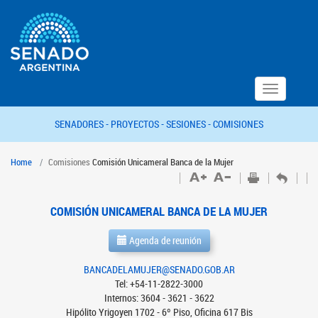
Toggle
navigation
SENADORES -
PROYECTOS -
SESIONES -
COMISIONES
Home
Comisiones
Comisión Unicameral Banca de la Mujer
COMISIÓN UNICAMERAL BANCA DE LA MUJER
Agenda de reunión
BANCADELAMUJER@SENADO.GOB.AR
Tel: +54-11-2822-3000
Internos: 3604 - 3621 - 3622
Hipólito Yrigoyen 1702 - 6º Piso, Oficina 617 Bis