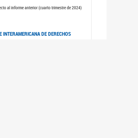
cto al informe anterior (cuarto trimestre de 2024)
TE INTERAMERICANA DE DERECHOS
entino
CIALES POR MUERTES VIOLENTAS DE
OMA DE BUENOS AIRES
es judiciales por muertes violentas de mujeres
OS SOBRE VIOLENCIA SEXUAL