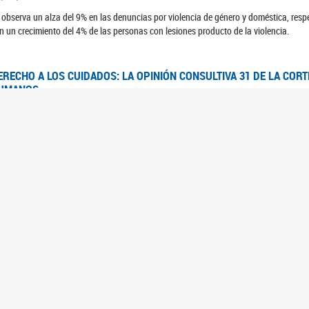
 observa un alza del 9% en las denuncias por violencia de género y doméstica, respe
n un crecimiento del 4% de las personas con lesiones producto de la violencia.
ERECHO A LOS CUIDADOS: LA OPINIÓN CONSULTIVA 31 DE LA COR
UMANOS
7/08/2025
 Corte IDH se pronunció sobre el derecho a los cuidados por pedido del Estado arg
FEM - RELEVAMIENTO DEL ESTADO DE LAS INVESTIGACIONES JUDI
UJERES CIS, MUJERES TRANS Y TRAVESTIS EN LA CIUDAD AUTÓN
6/06/2023
 UFEM presenta un estudio anual sobre el estado y la evolución de las investigacion
s, mujeres trans y travestis
FEM - INFORME RELEVAMIENTO DE FUENTES SECUNDARIAS DE DAT
6/05/2023