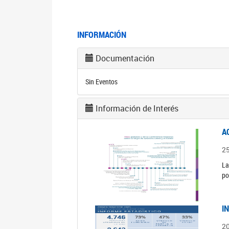
INFORMACIÓN
Documentación
Sin Eventos
Información de Interés
A
2
La
po
I
2