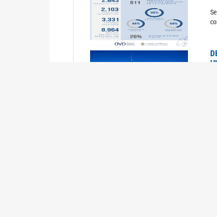
Se
co
D
H
0
La
U
M
0
La
ci
U
1