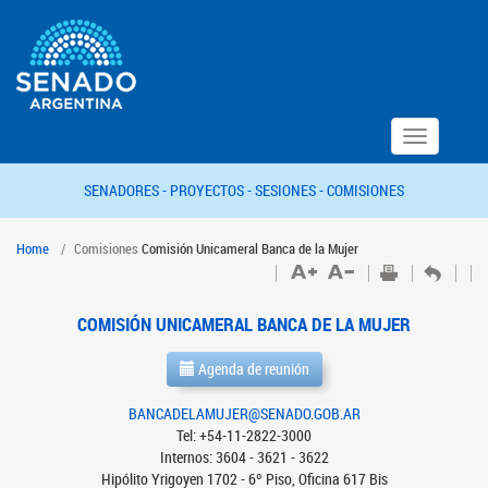
Toggle
navigation
SENADORES -
PROYECTOS -
SESIONES -
COMISIONES
Home
Comisiones
Comisión Unicameral Banca de la Mujer
COMISIÓN UNICAMERAL BANCA DE LA MUJER
Agenda de reunión
BANCADELAMUJER@SENADO.GOB.AR
Tel: +54-11-2822-3000
Internos: 3604 - 3621 - 3622
Hipólito Yrigoyen 1702 - 6º Piso, Oficina 617 Bis