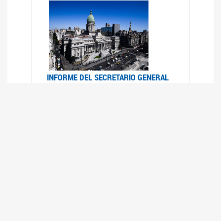
INFORME DEL SECRETARIO GENERAL
DE ONU SOBRE ACCESO A LA
JUSTICIA PARA MUJERES Y NIÑAS
12/06/2026
Durante el 70 período de sesiones de la
Comisión de la Condición Jurídica y Social de la
Mujer, el Secretario General de las Naciones
Unidas presentó el Informe "Garantizar y
fortalecer el acceso a la justicia para todas las
mujeres y las niñas".