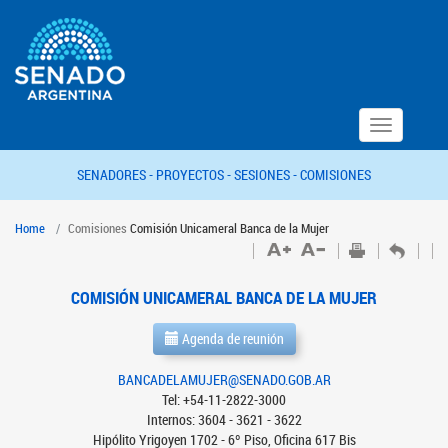
Toggle
navigation
SENADORES -
PROYECTOS -
SESIONES -
COMISIONES
Home
Comisiones
Comisión Unicameral Banca de la Mujer
COMISIÓN UNICAMERAL BANCA DE LA MUJER
Agenda de reunión
BANCADELAMUJER@SENADO.GOB.AR
Tel: +54-11-2822-3000
Internos: 3604 - 3621 - 3622
Hipólito Yrigoyen 1702 - 6º Piso, Oficina 617 Bis