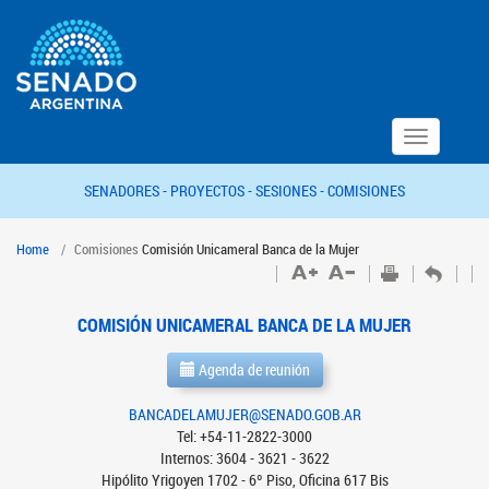
Toggle
navigation
SENADORES -
PROYECTOS -
SESIONES -
COMISIONES
Home
Comisiones
Comisión Unicameral Banca de la Mujer
COMISIÓN UNICAMERAL BANCA DE LA MUJER
Agenda de reunión
BANCADELAMUJER@SENADO.GOB.AR
Tel: +54-11-2822-3000
Internos: 3604 - 3621 - 3622
Hipólito Yrigoyen 1702 - 6º Piso, Oficina 617 Bis