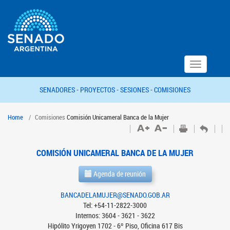
Toggle
navigation
SENADORES -
PROYECTOS -
SESIONES -
COMISIONES
Home
Comisiones
Comisión Unicameral Banca de la Mujer
COMISIÓN UNICAMERAL BANCA DE LA MUJER
Agenda de reunión
BANCADELAMUJER@SENADO.GOB.AR
Tel: +54-11-2822-3000
Internos: 3604 - 3621 - 3622
Hipólito Yrigoyen 1702 - 6º Piso, Oficina 617 Bis