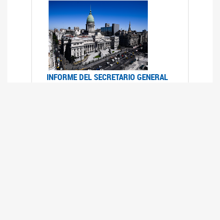
INFORME DEL SECRETARIO GENERAL
DE ONU SOBRE ACCESO A LA
JUSTICIA PARA MUJERES Y NIÑAS
12/06/2026
Durante el 70 período de sesiones de la
Comisión de la Condición Jurídica y Social de la
Mujer, el Secretario General de las Naciones
Unidas presentó el Informe "Garantizar y
fortalecer el acceso a la justicia para todas las
mujeres y las niñas".