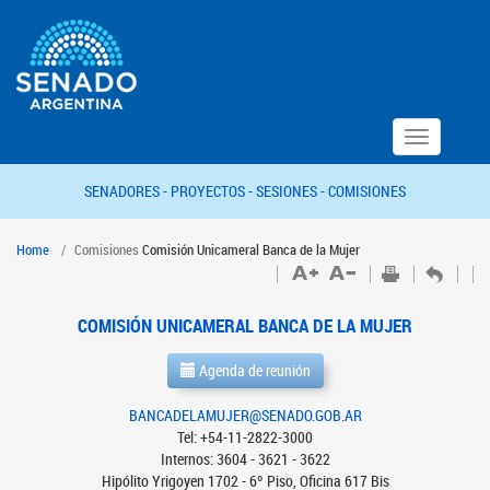
Toggle
navigation
SENADORES -
PROYECTOS -
SESIONES -
COMISIONES
Home
Comisiones
Comisión Unicameral Banca de la Mujer
COMISIÓN UNICAMERAL BANCA DE LA MUJER
Agenda de reunión
BANCADELAMUJER@SENADO.GOB.AR
Tel: +54-11-2822-3000
Internos: 3604 - 3621 - 3622
Hipólito Yrigoyen 1702 - 6º Piso, Oficina 617 Bis