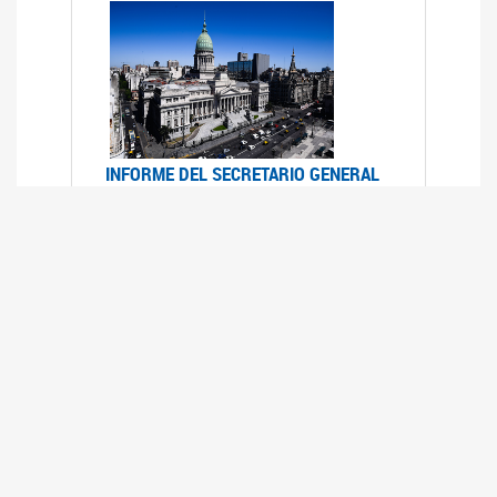
INFORME DEL SECRETARIO GENERAL
DE ONU SOBRE ACCESO A LA
JUSTICIA PARA MUJERES Y NIÑAS
12/06/2026
Durante el 70 período de sesiones de la
Comisión de la Condición Jurídica y Social de la
Mujer, el Secretario General de las Naciones
Unidas presentó el Informe "Garantizar y
fortalecer el acceso a la justicia para todas las
mujeres y las niñas".