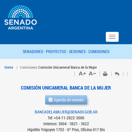
Toggle
navigation
SENADORES -
PROYECTOS -
SESIONES -
COMISIONES
Home
Comisiones
Comisión Unicameral Banca de la Mujer
COMISIÓN UNICAMERAL BANCA DE LA MUJER
Agenda de reunión
BANCADELAMUJER@SENADO.GOB.AR
Tel: +54-11-2822-3000
Internos: 3604 - 3621 - 3622
Hipólito Yrigoyen 1702 - 6º Piso, Oficina 617 Bis