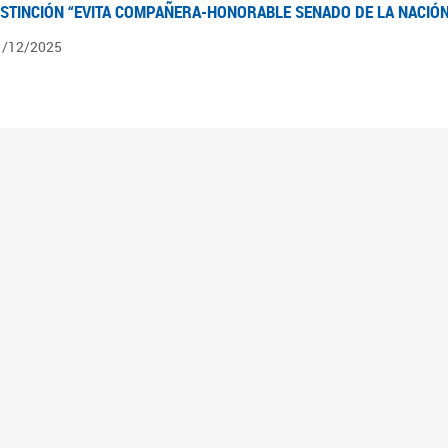
ISTINCIÓN “EVITA COMPAÑERA-HONORABLE SENADO DE LA NACIÓN
1/12/2025
ÍNTESIS INFORMATIVA DE LOS EXPEDIENTES PENDIENTES EN LA COM
025
3/10/2025
ÍNTESIS INFORMATIVA DE LOS EXPEDIENTES PENDIENTES EN LA COM
025
1/10/2025