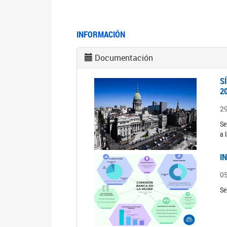
INFORMACIÓN
Documentación
S
2
2
Se
a 
I
0
Se