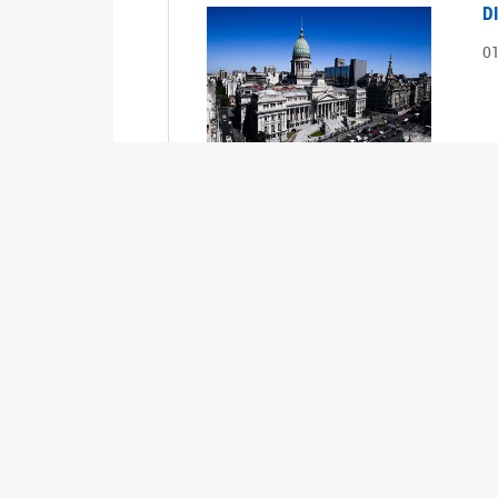
D
0
S
2
1
S
2
0