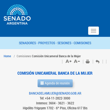
Toggle
navigation
SENADORES -
PROYECTOS -
SESIONES -
COMISIONES
Home
Comisiones
Comisión Unicameral Banca de la Mujer
COMISIÓN UNICAMERAL BANCA DE LA MUJER
Agenda de reunión
BANCADELAMUJER@SENADO.GOB.AR
Tel: +54-11-2822-3000
Internos: 3604 - 3621 - 3622
Hipólito Yrigoyen 1702 - 6º Piso, Oficina 617 Bis