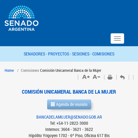
Toggle
navigation
SENADORES -
PROYECTOS -
SESIONES -
COMISIONES
Home
Comisiones
Comisión Unicameral Banca de la Mujer
COMISIÓN UNICAMERAL BANCA DE LA MUJER
Agenda de reunión
BANCADELAMUJER@SENADO.GOB.AR
Tel: +54-11-2822-3000
Internos: 3604 - 3621 - 3622
Hipólito Yrigoyen 1702 - 6º Piso, Oficina 617 Bis