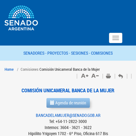
Toggle
navigation
SENADORES -
PROYECTOS -
SESIONES -
COMISIONES
Home
Comisiones
Comisión Unicameral Banca de la Mujer
COMISIÓN UNICAMERAL BANCA DE LA MUJER
Agenda de reunión
BANCADELAMUJER@SENADO.GOB.AR
Tel: +54-11-2822-3000
Internos: 3604 - 3621 - 3622
Hipólito Yrigoyen 1702 - 6º Piso, Oficina 617 Bis