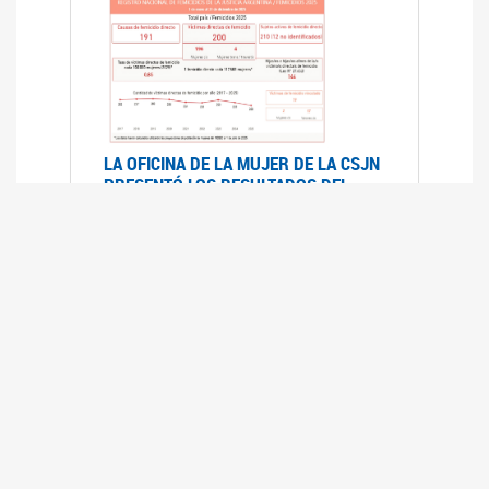
LA OFICINA DE LA MUJER DE LA CSJN
PRESENTÓ LOS RESULTADOS DEL
REGISTRO NACIONAL DE FEMICIDIOS
DE LA JUSTICIA ARGENTINA 2025
17/07/2026
El Registro Nacional de Femicidios de la
Justicia Argentina (RNFJA) identifica y analiza
las 204 causas judiciales iniciadas en 2025, en
las que se investigan los presuntos femicidios
de 200 mujeres cis, trans y travestis. Los datos
se encuentran disponibles para su consulta a
través de una nueva he