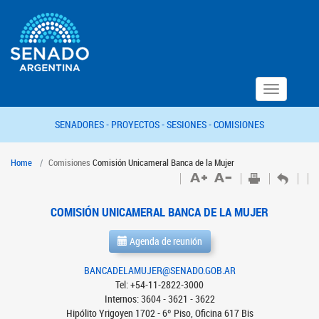
Toggle
navigation
SENADORES -
PROYECTOS -
SESIONES -
COMISIONES
Home
Comisiones
Comisión Unicameral Banca de la Mujer
COMISIÓN UNICAMERAL BANCA DE LA MUJER
Agenda de reunión
BANCADELAMUJER@SENADO.GOB.AR
Tel: +54-11-2822-3000
Internos: 3604 - 3621 - 3622
Hipólito Yrigoyen 1702 - 6º Piso, Oficina 617 Bis