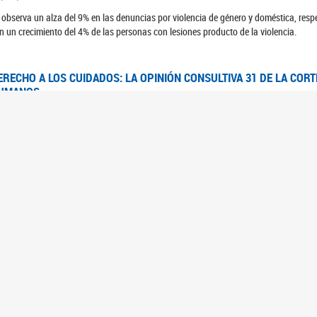
 observa un alza del 9% en las denuncias por violencia de género y doméstica, respe
n un crecimiento del 4% de las personas con lesiones producto de la violencia.
ERECHO A LOS CUIDADOS: LA OPINIÓN CONSULTIVA 31 DE LA COR
UMANOS
7/08/2025
 Corte IDH se pronunció sobre el derecho a los cuidados por pedido del Estado arg
FEM - RELEVAMIENTO DEL ESTADO DE LAS INVESTIGACIONES JUDI
UJERES CIS, MUJERES TRANS Y TRAVESTIS EN LA CIUDAD AUTÓN
6/06/2023
 UFEM presenta un estudio anual sobre el estado y la evolución de las investigacion
s, mujeres trans y travestis
FEM - INFORME RELEVAMIENTO DE FUENTES SECUNDARIAS DE DAT
6/05/2023