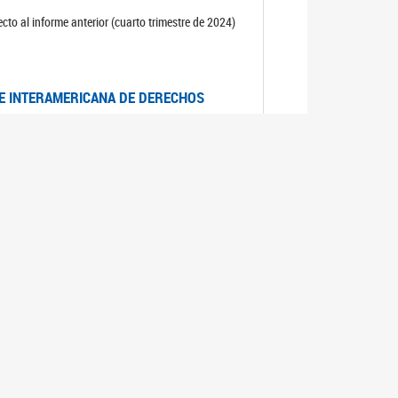
cto al informe anterior (cuarto trimestre de 2024)
TE INTERAMERICANA DE DERECHOS
entino
CIALES POR MUERTES VIOLENTAS DE
OMA DE BUENOS AIRES
es judiciales por muertes violentas de mujeres
OS SOBRE VIOLENCIA SEXUAL