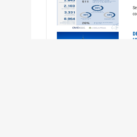
Se
co
D
H
0
La
U
M
0
La
ci
U
1