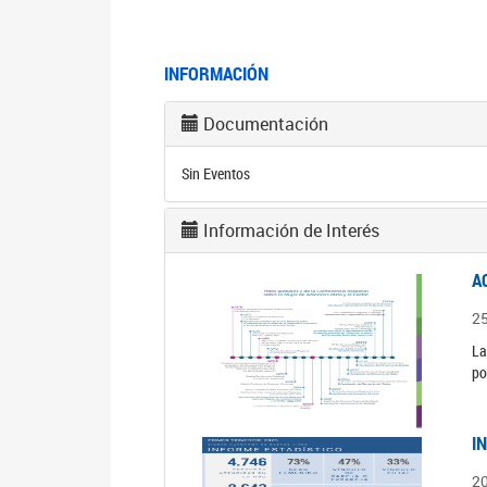
INFORMACIÓN
Documentación
Sin Eventos
Información de Interés
A
2
La
po
I
2