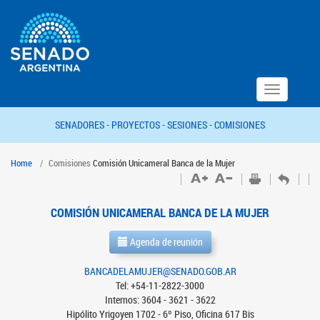
Toggle
navigation
SENADORES -
PROYECTOS -
SESIONES -
COMISIONES
Home
Comisiones
Comisión Unicameral Banca de la Mujer
COMISIÓN UNICAMERAL BANCA DE LA MUJER
Agenda de reunión
BANCADELAMUJER@SENADO.GOB.AR
Tel: +54-11-2822-3000
Internos: 3604 - 3621 - 3622
Hipólito Yrigoyen 1702 - 6º Piso, Oficina 617 Bis