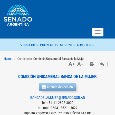
Toggle
navigation
SENADORES -
PROYECTOS -
SESIONES -
COMISIONES
Home
Comisiones
Comisión Unicameral Banca de la Mujer
COMISIÓN UNICAMERAL BANCA DE LA MUJER
Agenda de reunión
BANCADELAMUJER@SENADO.GOB.AR
Tel: +54-11-2822-3000
Internos: 3604 - 3621 - 3622
Hipólito Yrigoyen 1702 - 6º Piso, Oficina 617 Bis