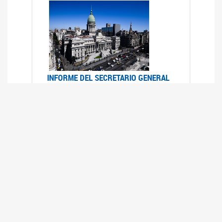
INFORME DEL SECRETARIO GENERAL
DE ONU SOBRE ACCESO A LA
JUSTICIA PARA MUJERES Y NIÑAS
12/06/2026
Durante el 70 período de sesiones de la
Comisión de la Condición Jurídica y Social de la
Mujer, el Secretario General de las Naciones
Unidas presentó el Informe "Garantizar y
fortalecer el acceso a la justicia para todas las
mujeres y las niñas".