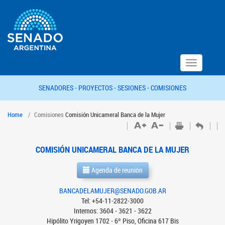
Toggle
navigation
SENADORES -
PROYECTOS -
SESIONES -
COMISIONES
Home
Comisiones
Comisión Unicameral Banca de la Mujer
COMISIÓN UNICAMERAL BANCA DE LA MUJER
Agenda de reunión
BANCADELAMUJER@SENADO.GOB.AR
Tel: +54-11-2822-3000
Internos: 3604 - 3621 - 3622
Hipólito Yrigoyen 1702 - 6º Piso, Oficina 617 Bis