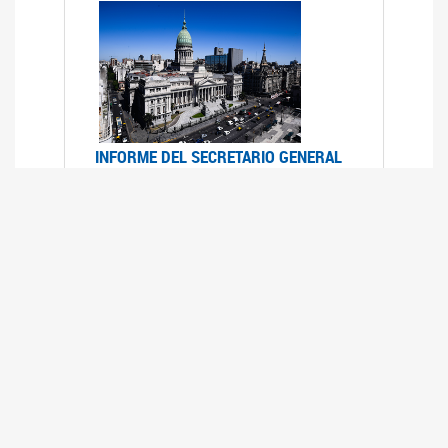
INFORME DEL SECRETARIO GENERAL
DE ONU SOBRE ACCESO A LA
JUSTICIA PARA MUJERES Y NIÑAS
12/06/2026
Durante el 70 período de sesiones de la
Comisión de la Condición Jurídica y Social de la
Mujer, el Secretario General de las Naciones
Unidas presentó el Informe "Garantizar y
fortalecer el acceso a la justicia para todas las
mujeres y las niñas".