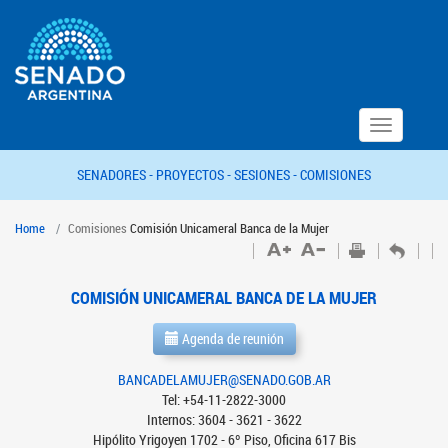
Toggle
navigation
SENADORES -
PROYECTOS -
SESIONES -
COMISIONES
Home
Comisiones
Comisión Unicameral Banca de la Mujer
COMISIÓN UNICAMERAL BANCA DE LA MUJER
Agenda de reunión
BANCADELAMUJER@SENADO.GOB.AR
Tel: +54-11-2822-3000
Internos: 3604 - 3621 - 3622
Hipólito Yrigoyen 1702 - 6º Piso, Oficina 617 Bis