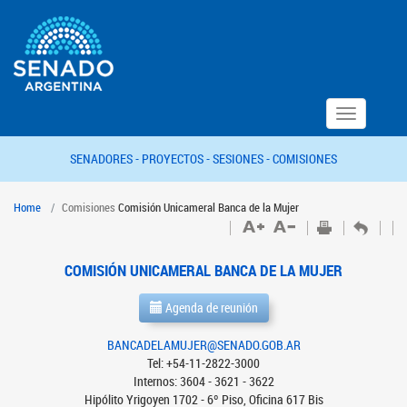
Toggle
navigation
SENADORES -
PROYECTOS -
SESIONES -
COMISIONES
Home
Comisiones
Comisión Unicameral Banca de la Mujer
COMISIÓN UNICAMERAL BANCA DE LA MUJER
Agenda de reunión
BANCADELAMUJER@SENADO.GOB.AR
Tel: +54-11-2822-3000
Internos: 3604 - 3621 - 3622
Hipólito Yrigoyen 1702 - 6º Piso, Oficina 617 Bis