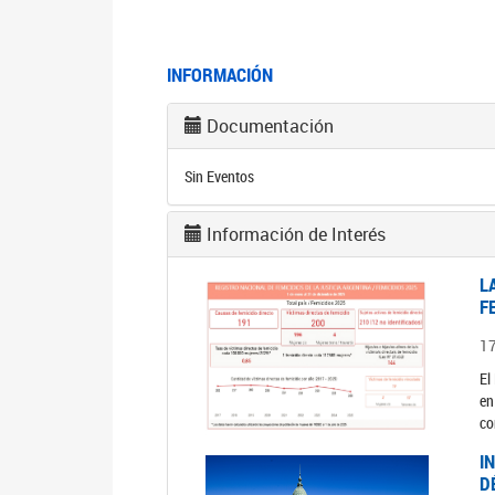
INFORMACIÓN
Documentación
Sin Eventos
Información de Interés
L
F
1
El
en
co
I
D