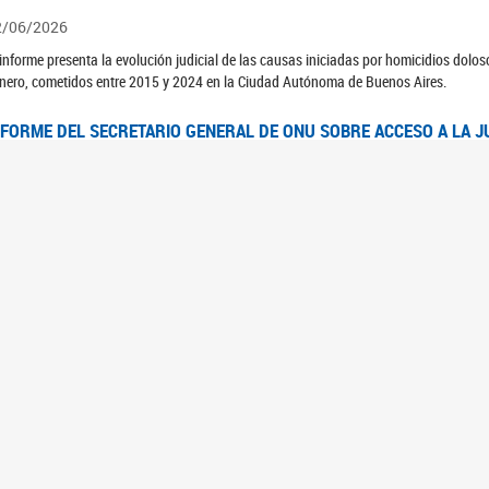
2/06/2026
 informe presenta la evolución judicial de las causas iniciadas por homicidios dolo
nero, cometidos entre 2015 y 2024 en la Ciudad Autónoma de Buenos Aires.
NFORME DEL SECRETARIO GENERAL DE ONU SOBRE ACCESO A LA J
2/06/2026
rante el 70 período de sesiones de la Comisión de la Condición Jurídica y Social de 
idas presentó el Informe "Garantizar y fortalecer el acceso a la justicia para todas l
OMITÉ CEDAW. OBSERVACIONES FINALES AL 8VO. INFORME PERIÓ
3/06/2026
 23 de febrero de 2026, el Comité para la Eliminación de la Discriminación contra l
servaciones Finales al 8vo. Informe Periódico presentado por Argentina, en relació
jeres.
NDEC PRESENTÓ DOSSIER ESTADÍSTICO EN EL MARCO DEL 8M