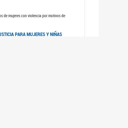
sos de mujeres con violencia por motivos de
USTICIA PARA MUJERES Y NIÑAS
la Mujer, el Secretario General de las Naciones
as mujeres y las niñas".
DICO DE ARGENTINA
a Mujer de Naciones Unidas publicó las
n con los avances en materia de derechos de las