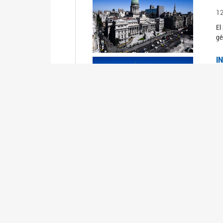
1
El
gé
I
1
Du
Un
C
0
El
Ob
mu
I