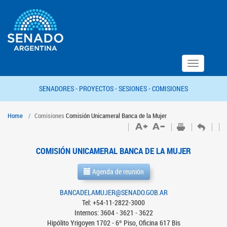
Toggle
navigation
SENADORES -
PROYECTOS -
SESIONES -
COMISIONES
Home
Comisiones
Comisión Unicameral Banca de la Mujer
COMISIÓN UNICAMERAL BANCA DE LA MUJER
Agenda de reunión
BANCADELAMUJER@SENADO.GOB.AR
Tel: +54-11-2822-3000
Internos: 3604 - 3621 - 3622
Hipólito Yrigoyen 1702 - 6º Piso, Oficina 617 Bis