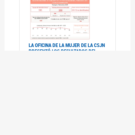
LA OFICINA DE LA MUJER DE LA CSJN
PRESENTÓ LOS RESULTADOS DEL
REGISTRO NACIONAL DE FEMICIDIOS
DE LA JUSTICIA ARGENTINA 2025
17/07/2026
El Registro Nacional de Femicidios de la
Justicia Argentina (RNFJA) identifica y analiza
las 204 causas judiciales iniciadas en 2025, en
las que se investigan los presuntos femicidios
de 200 mujeres cis, trans y travestis. Los datos
se encuentran disponibles para su consulta a
través de una nueva he