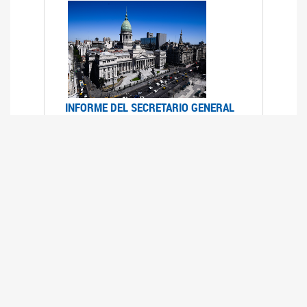
INFORME DEL SECRETARIO GENERAL
DE ONU SOBRE ACCESO A LA
JUSTICIA PARA MUJERES Y NIÑAS
12/06/2026
Durante el 70 período de sesiones de la
Comisión de la Condición Jurídica y Social de la
Mujer, el Secretario General de las Naciones
Unidas presentó el Informe "Garantizar y
fortalecer el acceso a la justicia para todas las
mujeres y las niñas".