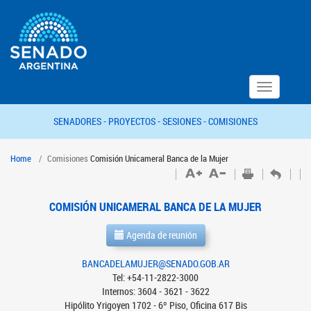
Toggle
navigation
SENADORES -
PROYECTOS -
SESIONES -
COMISIONES
Home
Comisiones
Comisión Unicameral Banca de la Mujer
COMISIÓN UNICAMERAL BANCA DE LA MUJER
Agenda de reunión
BANCADELAMUJER@SENADO.GOB.AR
Tel: +54-11-2822-3000
Internos: 3604 - 3621 - 3622
Hipólito Yrigoyen 1702 - 6º Piso, Oficina 617 Bis