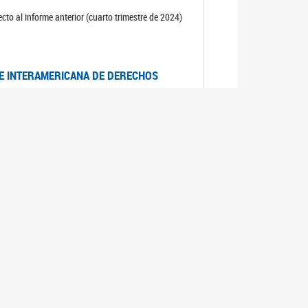
cto al informe anterior (cuarto trimestre de 2024)
TE INTERAMERICANA DE DERECHOS
entino
CIALES POR MUERTES VIOLENTAS DE
OMA DE BUENOS AIRES
es judiciales por muertes violentas de mujeres
OS SOBRE VIOLENCIA SEXUAL