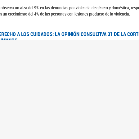
 observa un alza del 9% en las denuncias por violencia de género y doméstica, respe
n un crecimiento del 4% de las personas con lesiones producto de la violencia.
ERECHO A LOS CUIDADOS: LA OPINIÓN CONSULTIVA 31 DE LA COR
UMANOS
7/08/2025
 Corte IDH se pronunció sobre el derecho a los cuidados por pedido del Estado arg
FEM - RELEVAMIENTO DEL ESTADO DE LAS INVESTIGACIONES JUDI
UJERES CIS, MUJERES TRANS Y TRAVESTIS EN LA CIUDAD AUTÓN
6/06/2023
 UFEM presenta un estudio anual sobre el estado y la evolución de las investigacion
s, mujeres trans y travestis
FEM - INFORME RELEVAMIENTO DE FUENTES SECUNDARIAS DE DAT
6/05/2023