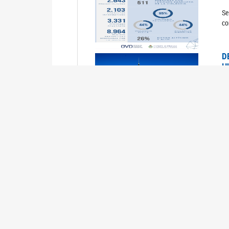
Se
co
D
H
0
La
U
M
0
La
ci
U
1