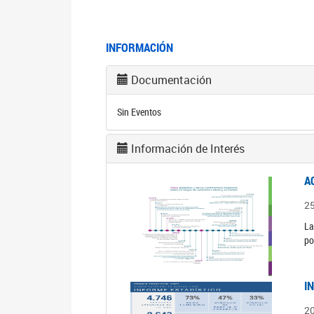
INFORMACIÓN
Documentación
Sin Eventos
Información de Interés
A
2
La
po
I
2