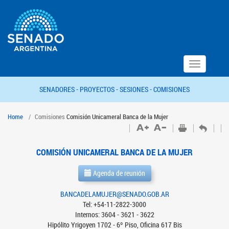
Toggle
navigation
SENADORES -
PROYECTOS -
SESIONES -
COMISIONES
Home
Comisiones
Comisión Unicameral Banca de la Mujer
COMISIÓN UNICAMERAL BANCA DE LA MUJER
Agenda de reunión
BANCADELAMUJER@SENADO.GOB.AR
Tel: +54-11-2822-3000
Internos: 3604 - 3621 - 3622
Hipólito Yrigoyen 1702 - 6º Piso, Oficina 617 Bis