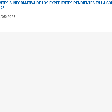
ÍNTESIS INFORMATIVA DE LOS EXPEDIENTES PENDIENTES EN LA COM
025
3/05/2025
ÍNTESIS INFORMATIVA DE LOS EXPEDIENTES PENDIENTES EN LA COM
025
1/05/2025
VANCES LEGISLATIVOS EN TEMÁTICAS DE GÉNERO A 2023
2/05/2025