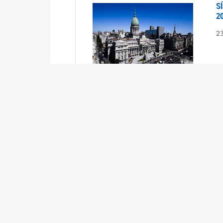
S
2
2
S
2
2
A
1