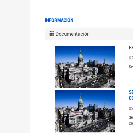
INFORMACIÓN
Documentación
E
0
Se
S
C
0
Se
Co