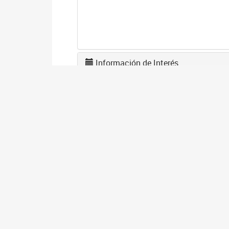
Información de Interés
A
2
La
po
I
2
Se
co