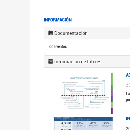
INFORMACIÓN
Documentación
Sin Eventos
Información de Interés
A
2
La
po
I
2