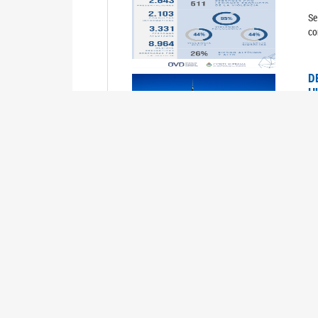
Se
co
D
H
0
La
U
M
0
La
ci
U
1