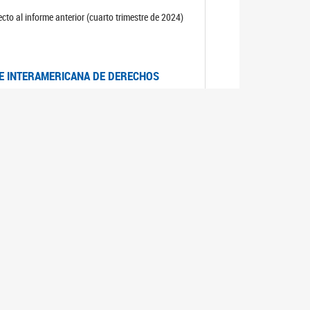
cto al informe anterior (cuarto trimestre de 2024)
TE INTERAMERICANA DE DERECHOS
entino
CIALES POR MUERTES VIOLENTAS DE
OMA DE BUENOS AIRES
es judiciales por muertes violentas de mujeres
OS SOBRE VIOLENCIA SEXUAL