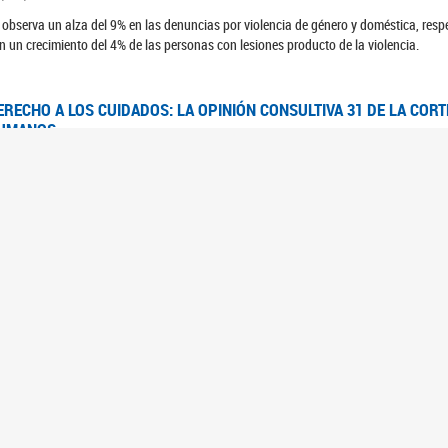
 observa un alza del 9% en las denuncias por violencia de género y doméstica, respe
n un crecimiento del 4% de las personas con lesiones producto de la violencia.
ERECHO A LOS CUIDADOS: LA OPINIÓN CONSULTIVA 31 DE LA COR
UMANOS
7/08/2025
 Corte IDH se pronunció sobre el derecho a los cuidados por pedido del Estado arg
FEM - RELEVAMIENTO DEL ESTADO DE LAS INVESTIGACIONES JUDI
UJERES CIS, MUJERES TRANS Y TRAVESTIS EN LA CIUDAD AUTÓN
6/06/2023
 UFEM presenta un estudio anual sobre el estado y la evolución de las investigacion
s, mujeres trans y travestis
FEM - INFORME RELEVAMIENTO DE FUENTES SECUNDARIAS DE DAT
6/05/2023