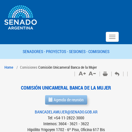
Toggle
navigation
SENADORES -
PROYECTOS -
SESIONES -
COMISIONES
Home
Comisiones
Comisión Unicameral Banca de la Mujer
COMISIÓN UNICAMERAL BANCA DE LA MUJER
Agenda de reunión
BANCADELAMUJER@SENADO.GOB.AR
Tel: +54-11-2822-3000
Internos: 3604 - 3621 - 3622
Hipólito Yrigoyen 1702 - 6º Piso, Oficina 617 Bis