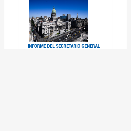
INFORME DEL SECRETARIO GENERAL
DE ONU SOBRE ACCESO A LA
JUSTICIA PARA MUJERES Y NIÑAS
12/06/2026
Durante el 70 período de sesiones de la
Comisión de la Condición Jurídica y Social de la
Mujer, el Secretario General de las Naciones
Unidas presentó el Informe "Garantizar y
fortalecer el acceso a la justicia para todas las
mujeres y las niñas".