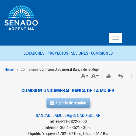
Toggle
navigation
SENADORES -
PROYECTOS -
SESIONES -
COMISIONES
Home
Comisiones
Comisión Unicameral Banca de la Mujer
COMISIÓN UNICAMERAL BANCA DE LA MUJER
Agenda de reunión
BANCADELAMUJER@SENADO.GOB.AR
Tel: +54-11-2822-3000
Internos: 3604 - 3621 - 3622
Hipólito Yrigoyen 1702 - 6º Piso, Oficina 617 Bis