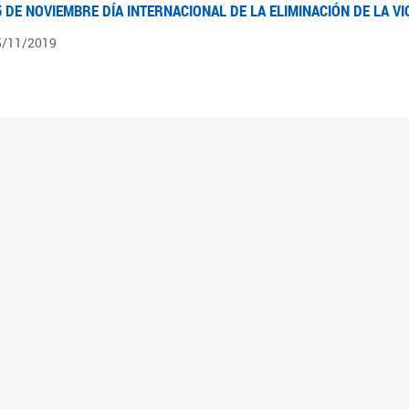
5 DE NOVIEMBRE DÍA INTERNACIONAL DE LA ELIMINACIÓN DE LA V
5/11/2019
3 DE SEPTIEMBRE DÍA NACIONAL DE LOS DERECHOS POLÍTICOS DE
3/09/2019
ECORRIDO PARLAMENTARIO DE LEYES VIGENTES
0/04/2019
 los organigramas encontraran el recorrido resumido del camino parlamentario que 
mara de Senadores hasta su promulgación como Ley, podrán ver en particular lo rea
mbién por las comisiones intervinientes