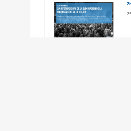
2
2
2
2
R
3
En
Cá
ta