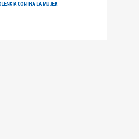
IOLENCIA CONTRA LA MUJER
 LA MUJER
realizó cada expediente desde su ingreso a la
lizado la comisión Banca de la Mujer y así