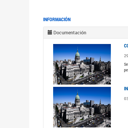
INFORMACIÓN
Documentación
C
2
Se
pe
I
0