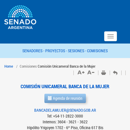
Toggle
navigation
SENADORES -
PROYECTOS -
SESIONES -
COMISIONES
Home
Comisiones
Comisión Unicameral Banca de la Mujer
COMISIÓN UNICAMERAL BANCA DE LA MUJER
Agenda de reunión
BANCADELAMUJER@SENADO.GOB.AR
Tel: +54-11-2822-3000
Internos: 3604 - 3621 - 3622
Hipólito Yrigoyen 1702 - 6º Piso, Oficina 617 Bis