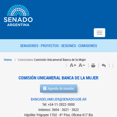
Toggle
navigation
SENADORES -
PROYECTOS -
SESIONES -
COMISIONES
Home
Comisiones
Comisión Unicameral Banca de la Mujer
COMISIÓN UNICAMERAL BANCA DE LA MUJER
Agenda de reunión
BANCADELAMUJER@SENADO.GOB.AR
Tel: +54-11-2822-3000
Internos: 3604 - 3621 - 3622
Hipólito Yrigoyen 1702 - 6º Piso, Oficina 617 Bis